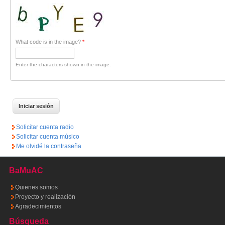
What code is in the image?
*
Enter the characters shown in the image.
Solicitar cuenta radio
Solicitar cuenta músico
Me olvidé la contraseña
BaMuAC
Quienes somos
Proyecto y realización
Agradecimientos
Búsqueda