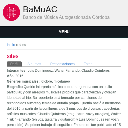
Pasar al contenido principal
BaMuAC
Banco de Música Autogestionada Córdoba
MENU
Se encuentra usted aquí
Inicio
» sites
sites
Solapas principales
Perfil
(solapa activa)
Álbumes
Presentaciones
Fotos
Integrantes:
Luis Domínguez, Walter Farrando, Claudio Quinteros
Año:
2016
Géneros musicales:
folclore, miceláneo
Biografía:
Quetrío interpreta música popular argentina con un estilo
particular, y con arreglos musicales propios que caracterizan y otorgan
identidad al trío. Su repertorio está formado por canciones de
reconocidos autores y temas de autoría propia. Quetrío nació a mediados
del 2016, a partir de la confluencia de 3 músicos de diversas trayectorias
artístico-musicales: Claudio Quinteros (en guitarra, voz y arreglos), Walter
“Tuki” Farrando (en voz, guitarra y guitarrón) y Luis Domínguez (en voz y
percusión). Su primer trabajo discográfico, Encuentro, fue publicado el 15