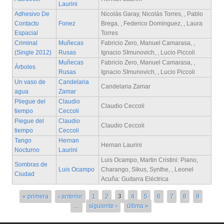
Laurini
Adhesivo De
Nicolás Garay, Nicolás Torres, , Pablo
Contacto
Fonez
Brega, , Federico Dominguez, , Laura
Espacial
Torres
Criminal
Muñecas
Fabricio Zero, Manuel Camarasa, ,
(Single 2012)
Rusas
Ignacio SImunovich, , Lucio Piccoli
Muñecas
Fabricio Zero, Manuel Camarasa, ,
Árboles
Rusas
Ignacio SImunovich, , Lucio Piccoli
Un vaso de
Candelaria
Candelaria Zamar
agua
Zamar
Pliegue del
Claudio
Claudio Ceccoli
tiempo
Ceccoli
Piegue del
Claudio
Claudio Ceccoli
tiempo
Ceccoli
Tango
Hernan
Hernan Laurini
Nocturno
Laurini
Luis Ocampo, Martin Cristini: Piano,
Sombras de
Luis Ocampo
Charango, Sikus, Synthe, , Leonel
Ciudad
Acuña: Guitarra Eléctrica
Páginas
« primera
‹ anterior
1
2
3
4
5
6
7
8
9
…
siguiente ›
última »