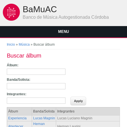
Pasar al contenido principal
BaMuAC
Banco de Música Autogestionada Córdoba
MENU
Se encuentra usted aquí
Inicio
»
Música
» Buscar álbum
Buscar álbum
Álbum:
Banda/Solista:
Integrantes:
Álbum
Banda/Solista
Integrantes
Experiencia
Lucas Magnin
Lucas Luciano Magnin
Hernan
Atardecer
Hernan Laurini