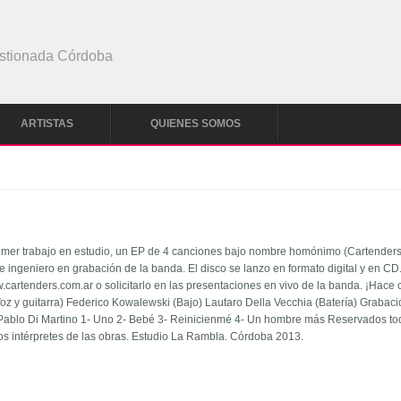
stionada Córdoba
ARTISTAS
QUIENES SOMOS
 primer trabajo en estudio, un EP de 4 canciones bajo nombre homónimo (Cartenders
 ingeniero en grabación de la banda. El disco se lanzo en formato digital y en CD
cartenders.com.ar o solicitarlo en las presentaciones en vivo de la banda. ¡Hace c
(Voz y guitarra) Federico Kowalewski (Bajo) Lautaro Della Vecchia (Batería) Grabaci
n Pablo Di Martino 1- Uno 2- Bebé 3- Reinicienmé 4- Un hombre más Reservados to
los intérpretes de las obras. Estudio La Rambla. Córdoba 2013.