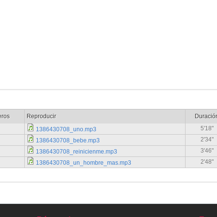
eros
Reproducir
Duració
5'18"
1386430708_uno.mp3
2'34"
1386430708_bebe.mp3
3'46"
1386430708_reinicienme.mp3
2'48"
1386430708_un_hombre_mas.mp3