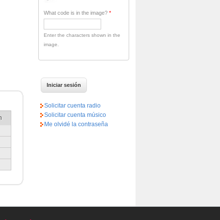
What code is in the image?
*
Enter the characters shown in the
image.
Solicitar cuenta radio
Solicitar cuenta músico
n
Me olvidé la contraseña