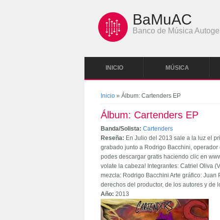
Pasar al contenido principal
BaMuAC
Banco de Música Autoge
INICIO
MÚSICA
Se encuentra usted aquí
Inicio
» Álbum: Cartenders EP
Álbum: Cartenders EP
Banda/Solista:
Cartenders
Reseña:
En Julio del 2013 sale a la luz el
grabado junto a Rodrigo Bacchini, operador e
podes descargar gratis haciendo clic en www.
volate la cabeza! Integrantes: Catriel Oliva 
mezcla: Rodrigo Bacchini Arte gráfico: Jua
derechos del productor, de los autores y de 
Año:
2013