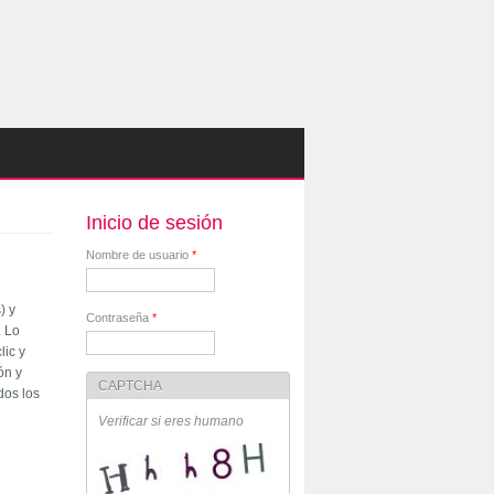
Inicio de sesión
Nombre de usuario
*
) y
Contraseña
*
. Lo
lic y
ón y
CAPTCHA
dos los
Verificar si eres humano