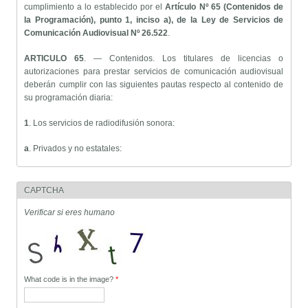
cumplimiento a lo establecido por el
Artículo Nº 65 (Contenidos de
la Programación), punto 1, inciso a), de la Ley de Servicios de
Comunicación Audiovisual Nº 26.522
.
ARTICULO 65
. — Contenidos. Los titulares de licencias o
autorizaciones para prestar servicios de comunicación audiovisual
deberán cumplir con las siguientes pautas respecto al contenido de
su programación diaria:
1
. Los servicios de radiodifusión sonora:
a
. Privados y no estatales:
i
. Deberán emitir un mínimo de setenta por ciento (70%) de
producción nacional.
CAPTCHA
ii
Verificar si eres humano
. Como mínimo el treinta por ciento (30%) de la música emitida
deberá ser de origen nacional, sea de autores o intérpretes
nacionales, cualquiera sea el tipo de música de que se trate por cada
media jornada de transmisión. Esta cuota de música nacional deberá
ser repartida proporcionalmente a lo largo de la programación,
debiendo además asegurar la emisión de un cincuenta por ciento
What code is in the image?
*
(50 %) de música producida en forma independiente donde el autor
y/o intérprete ejerza los derechos de comercialización de sus propios