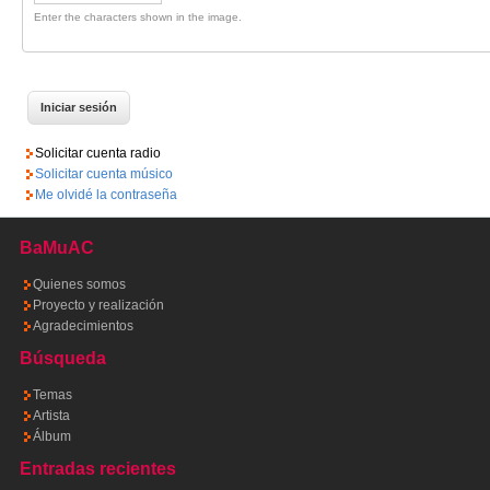
Enter the characters shown in the image.
Solicitar cuenta radio
Solicitar cuenta músico
Me olvidé la contraseña
BaMuAC
Quienes somos
Proyecto y realización
Agradecimientos
Búsqueda
Temas
Artista
Álbum
Entradas recientes