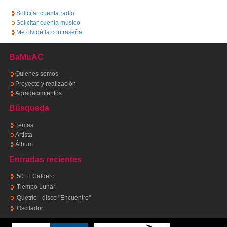
Solicitar cuenta radio
Solicitar cuenta músico
Me olvidé la contraseña
BaMuAC
Quienes somos
Proyecto y realización
Agradecimientos
Búsqueda
Temas
Artista
Álbum
Entradas recientes
50.El Caldero
Tiempo Lunar
Quetrío - disco "Encuentro"
Oscilador