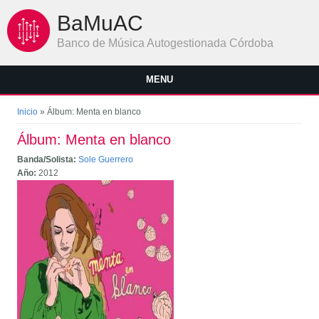
Pasar al contenido principal
BaMuAC
Banco de Música Autogestionada Córdoba
MENU
Se encuentra usted aquí
Inicio
» Álbum: Menta en blanco
Álbum: Menta en blanco
Banda/Solista:
Sole Guerrero
Año:
2012