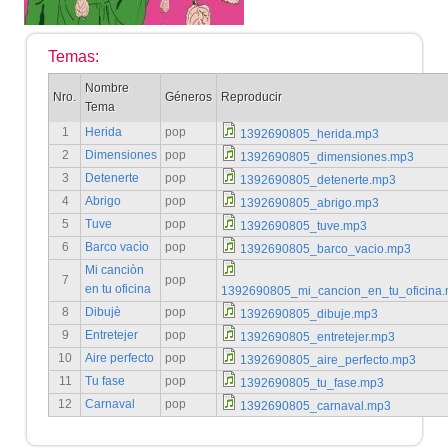
Temas:
Nombre
Nro.
Géneros
Reproducir
Tema
1
Herida
pop
1392690805_herida.mp3
2
Dimensiones
pop
1392690805_dimensiones.mp3
3
Detenerte
pop
1392690805_detenerte.mp3
4
Abrigo
pop
1392690805_abrigo.mp3
5
Tuve
pop
1392690805_tuve.mp3
6
Barco vacìo
pop
1392690805_barco_vacio.mp3
Mi canciòn
7
pop
en tu oficina
1392690805_mi_cancion_en_tu_oficina
8
Dibujè
pop
1392690805_dibuje.mp3
9
Entretejer
pop
1392690805_entretejer.mp3
10
Aire perfecto
pop
1392690805_aire_perfecto.mp3
11
Tu fase
pop
1392690805_tu_fase.mp3
12
Carnaval
pop
1392690805_carnaval.mp3