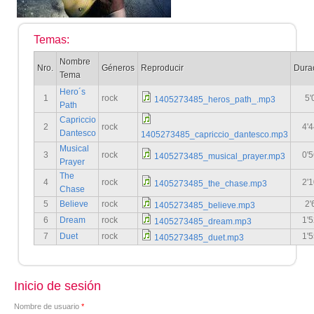
Temas:
Nombre
Nro.
Géneros
Reproducir
Dura
Tema
Hero´s
1
rock
5'
1405273485_heros_path_.mp3
Path
Capriccio
2
rock
4'4
Dantesco
1405273485_capriccio_dantesco.mp3
Musical
3
rock
0'5
1405273485_musical_prayer.mp3
Prayer
The
4
rock
2'1
1405273485_the_chase.mp3
Chase
5
Believe
rock
2'
1405273485_believe.mp3
6
Dream
rock
1'5
1405273485_dream.mp3
7
Duet
rock
1'5
1405273485_duet.mp3
Inicio de sesión
Nombre de usuario
*