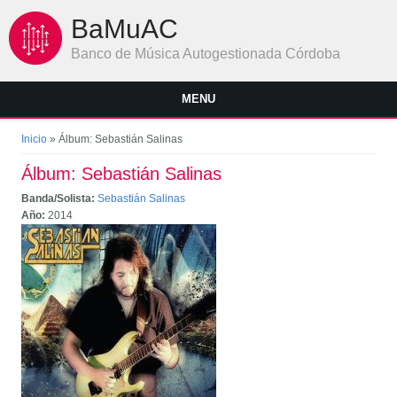
Pasar al contenido principal
BaMuAC
Banco de Música Autogestionada Córdoba
MENU
Se encuentra usted aquí
Inicio
» Álbum: Sebastián Salinas
Álbum: Sebastián Salinas
Banda/Solista:
Sebastián Salinas
Año:
2014