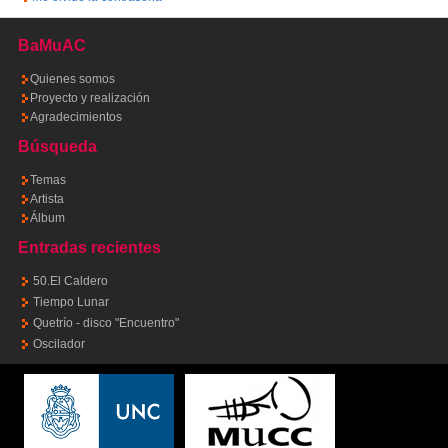
BaMuAC
Quienes somos
Proyecto y realización
Agradecimientos
Búsqueda
Temas
Artista
Álbum
Entradas recientes
50.El Caldero
Tiempo Lunar
Quetrío - disco "Encuentro"
Oscilador