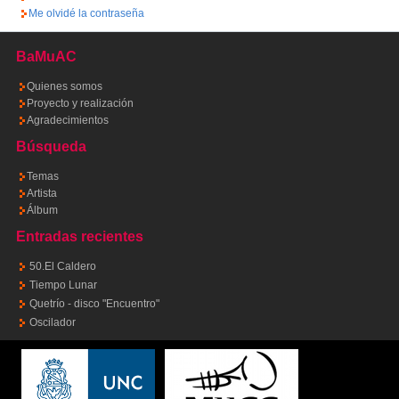
Me olvidé la contraseña
BaMuAC
Quienes somos
Proyecto y realización
Agradecimientos
Búsqueda
Temas
Artista
Álbum
Entradas recientes
50.El Caldero
Tiempo Lunar
Quetrío - disco "Encuentro"
Oscilador