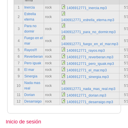
Tema
1
Inercia
rock
5'
1406912771_inercia.mp3
Estrella
2
rock
5'
eterna
1406912771_estrella_eterna.mp3
Para no
3
rock
5'
dormir
1406912771_para_no_dormir.mp3
Fuego en el
4
rock
5'
mar
1406912771_fuego_en_el_mar.mp3
5
Rayos!!!
rock
5'
1406912771_rayos.mp3
6
Reverberan
rock
5'
1406912771_reverberan.mp3
7
Pero iguak
rock
5'
1406912771_pero_iguak.mp3
8
El mar
rock
5'
1406912771_el_mar.mp3
9
Sinergia
rock
5'
1406912771_sinergia.mp3
Nada mas
10
rock
5'
real
1406912771_nada_mas_real.mp3
11
Dorian
rock
5'
1406912771_dorian.mp3
12
Desarraigo
rock
5'
1406912771_desarraigo.mp3
Inicio de sesión