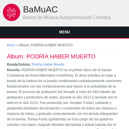
Pasar al contenido principal
BaMuAC
Banco de Música Autogestionada Córdoba
MENU
Se encuentra usted aquí
Inicio
» Álbum: PODRÍA HABER MUERTO
Álbum: PODRÍA HABER MUERTO
Banda/Solista:
Podría Haber Muerto
Reseña:
PODRÍA HABER MUERTO es el primer disco de la banda
Cordobesa de Rock Alternativo homónima. El disco plantea un viaje a
través de la historia de la banda combinando cuidadosamente canciones
fundacionales con las composiciones que hacen a la actualidad de la
banda. El proceso de grabación fue llevado a cabo en 440 estudio de
grabación y productora de audio, durante el año 2013 y lanzado por la
web en el año 2014. Fue producido por Jonatan Cretari, cantante y
guitarrista (fundador del proyecto) y compositor de todas las músicas y
mayoría de letras, y grabado conjuntamente con los demás integrantes
de la banda. Tomas Furey (guitarrista) se hizo cargo de las guitarras
solistas y los bajos, Augusto Morales (tecladista y actual bajista) fue el