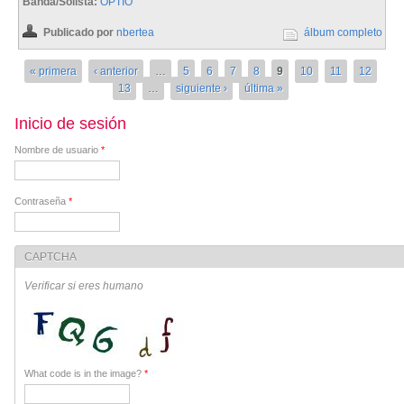
Banda/Solista:
OPTIO
Publicado por
nbertea
álbum completo
Páginas
« primera
‹ anterior
…
5
6
7
8
9
10
11
12
13
…
siguiente ›
última »
Inicio de sesión
Nombre de usuario
*
Contraseña
*
CAPTCHA
Verificar si eres humano
What code is in the image?
*