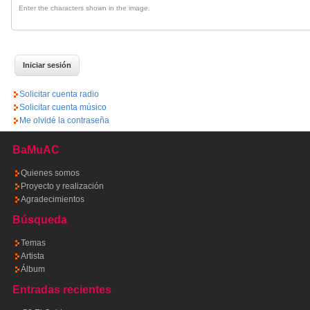
Enter the characters shown in the image.
Solicitar cuenta radio
Solicitar cuenta músico
Me olvidé la contraseña
BaMuAC
Quienes somos
Proyecto y realización
Agradecimientos
Búsqueda
Temas
Artista
Álbum
Entradas recientes