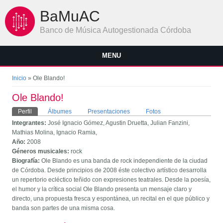
Pasar al contenido principal
BaMuAC
Banco de Música Autogestionada Córdoba
MENU
Se encuentra usted aquí
Inicio
» Ole Blando!
Ole Blando!
Solapas principales
Perfil
(solapa activa)
Álbumes
Presentaciones
Fotos
Integrantes:
José Ignacio Gómez, Agustin Druetta, Julian Fanzini,
Mathias Molina, Ignacio Ramia,
Año:
2008
Géneros musicales:
rock
Biografía:
Ole Blando es una banda de rock independiente de la ciudad
de Córdoba. Desde principios de 2008 éste colectivo artístico desarrolla
un repertorio ecléctico teñido con expresiones teatrales. Desde la poesía,
el humor y la crítica social Ole Blando presenta un mensaje claro y
directo, una propuesta fresca y espontánea, un recital en el que público y
banda son partes de una misma cosa.