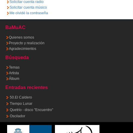
Solicitar cuenta radio
Solicitar cuenta músico
Me olvidé la contraseña
BaMuAC
Quienes somos
Proyecto y realización
Agradecimientos
Búsqueda
Temas
Artista
Álbum
Entradas recientes
50.El Caldero
Tiempo Lunar
Quetrío - disco "Encuentro"
Oscilador