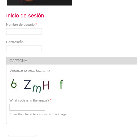
Inicio de sesión
Nombre de usuario
*
Contraseña
*
CAPTCHA
Verificar si eres humano
What code is in the image?
*
Enter the characters shown in the image.