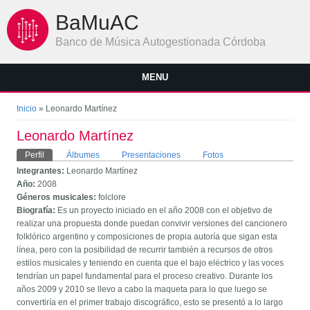
Pasar al contenido principal
BaMuAC
Banco de Música Autogestionada Córdoba
MENU
Se encuentra usted aquí
Inicio
» Leonardo Martínez
Leonardo Martínez
Solapas principales
Perfil
(solapa activa)
Álbumes
Presentaciones
Fotos
Integrantes:
Leonardo Martínez
Año:
2008
Géneros musicales:
folclore
Biografía:
Es un proyecto iniciado en el año 2008 con el objetivo de
realizar una propuesta donde puedan convivir versiones del cancionero
folklórico argentino y composiciones de propia autoría que sigan esta
línea, pero con la posibilidad de recurrir también a recursos de otros
estilos musicales y teniendo en cuenta que el bajo eléctrico y las voces
tendrían un papel fundamental para el proceso creativo. Durante los
años 2009 y 2010 se llevo a cabo la maqueta para lo que luego se
convertiría en el primer trabajo discográfico, esto se presentó a lo largo