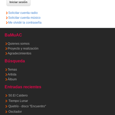
Solicitar cuenta radio
Solicitar cuenta músico
Me olvidé la contraseña
BaMuAC
Quienes somos
Proyecto y realización
Agradecimientos
Búsqueda
Temas
Artista
Álbum
Entradas recientes
50.El Caldero
Tiempo Lunar
Quetrío - disco "Encuentro"
Oscilador