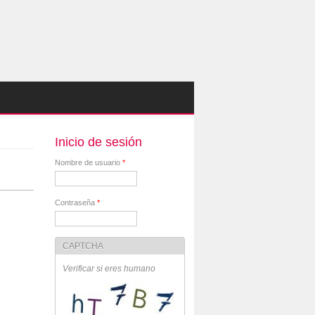
Inicio de sesión
Nombre de usuario
*
Contraseña
*
CAPTCHA
Verificar si eres humano