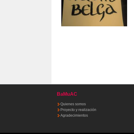
BaMuAC
Quienes somos
Proyecto y realización
Agradecimientos