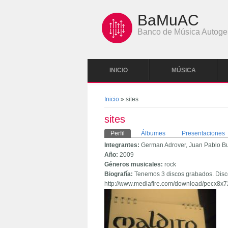
Pasar al contenido principal
BaMuAC
Banco de Música Autoge
INICIO
MÚSICA
Se encuentra usted aquí
Inicio
» sites
sites
Solapas principales
Perfil
(solapa activa)
Álbumes
Presentaciones
Integrantes:
German Adrover, Juan Pablo B
Año:
2009
Géneros musicales:
rock
Biografía:
Tenemos 3 discos grabados. Disc
http://www.mediafire.com/download/pe