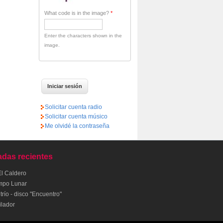
What code is in the image?
*
Enter the characters shown in the
image.
Solicitar cuenta radio
Solicitar cuenta músico
Me olvidé la contraseña
adas recientes
El Caldero
mpo Lunar
río - disco "Encuentro"
ilador