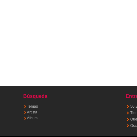
Búsqueda
Entr
Temas
50.
Artista
Tie
Álbum
Quet
Osc