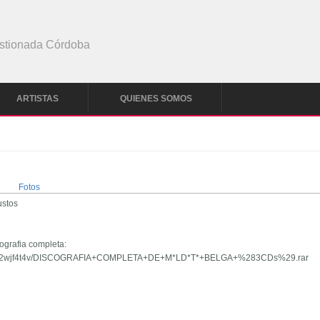
stionada Córdoba
ARTISTAS
QUIENES SOMOS
Fotos
ustos
ografia completa:
cx8x72wjf4t4v/DISCOGRAFIA+COMPLETA+DE+M*LD*T*+BELGA+%283CDs%29.rar