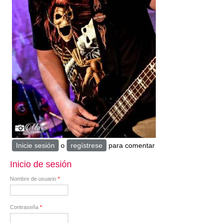
Inicie sesión
o
regístrese
para comentar
Inicio de sesión
Nombre de usuario
*
Contraseña
*