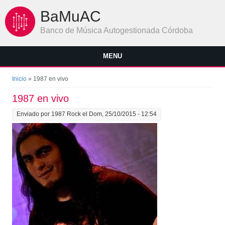
Pasar al contenido principal
BaMuAC
Banco de Música Autogestionada Córdoba
MENU
Se encuentra usted aquí
Inicio
» 1987 en vivo
1987 en vivo
Enviado por
1987 Rock
el Dom, 25/10/2015 - 12:54