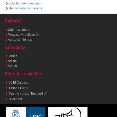
Solicitar cuenta músico
Me olvidé la contraseña
BaMuAC
Quienes somos
Proyecto y realización
Agradecimientos
Búsqueda
Temas
Artista
Álbum
Entradas recientes
50.El Caldero
Tiempo Lunar
Quetrío - disco "Encuentro"
Oscilador