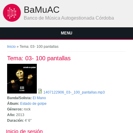
Pasar al contenido principal
BaMuAC
Banco de Música Autogestionada Córdoba
MENU
Se encuentra usted aquí
Inicio
» Tema: 03- 100 pantallas
Tema: 03- 100 pantallas
1407122906_03-_100_pantallas.mp3
Banda/Solista:
El Mano
Álbum:
Estado de golpe
Géneros:
rock
Año:
2013
Duración:
4'
6"
Inicio de sesión