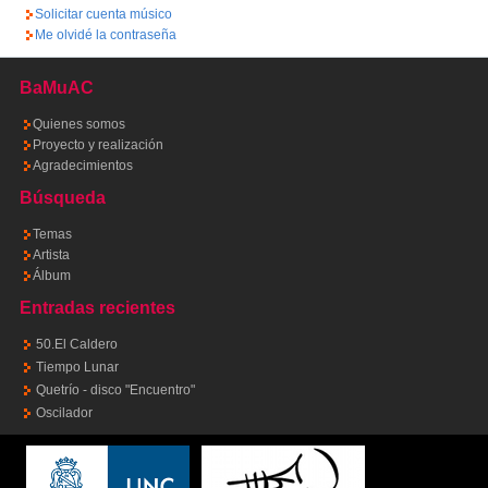
Solicitar cuenta músico
Me olvidé la contraseña
BaMuAC
Quienes somos
Proyecto y realización
Agradecimientos
Búsqueda
Temas
Artista
Álbum
Entradas recientes
50.El Caldero
Tiempo Lunar
Quetrío - disco "Encuentro"
Oscilador