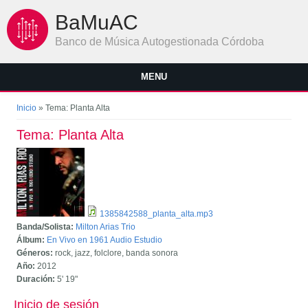
Pasar al contenido principal
BaMuAC
Banco de Música Autogestionada Córdoba
MENU
Se encuentra usted aquí
Inicio
» Tema: Planta Alta
Tema: Planta Alta
1385842588_planta_alta.mp3
Banda/Solista:
Milton Arias Trio
Álbum:
En Vivo en 1961 Audio Estudio
Géneros:
rock, jazz, folclore, banda sonora
Año:
2012
Duración:
5'
19"
Inicio de sesión