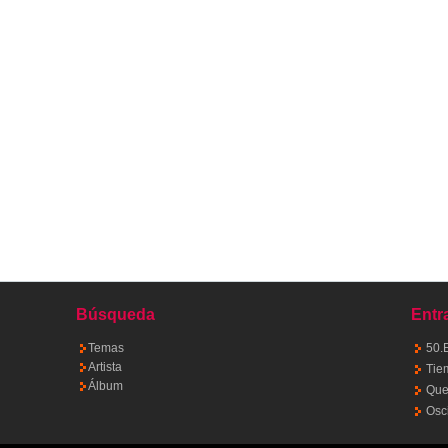
Búsqueda
Entr
Temas
50.
Artista
Tie
Álbum
Quet
Osc