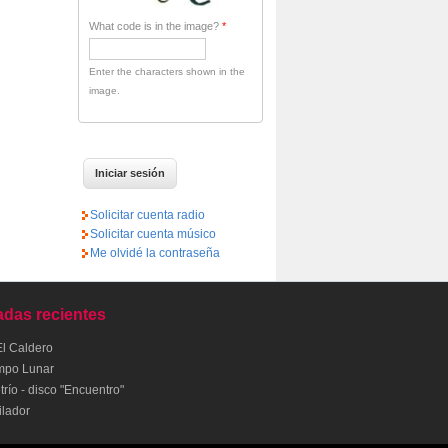
What code is in the image?
*
Enter the characters shown in the
image.
Solicitar cuenta radio
Solicitar cuenta músico
Me olvidé la contraseña
adas recientes
El Caldero
mpo Lunar
río - disco "Encuentro"
ilador