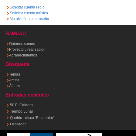
Solicitar cuenta radio
Solicitar cuenta músico
Me olvidé la contraseña
BaMuAC
Quienes somos
Proyecto y realización
Agradecimientos
Búsqueda
Temas
Artista
Álbum
Entradas recientes
50.El Caldero
Tiempo Lunar
Quetrío - disco "Encuentro"
Oscilador