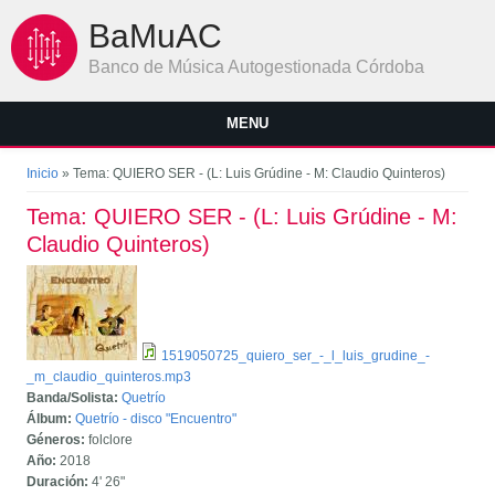
Pasar al contenido principal
BaMuAC
Banco de Música Autogestionada Córdoba
MENU
Se encuentra usted aquí
Inicio
» Tema: QUIERO SER - (L: Luis Grúdine - M: Claudio Quinteros)
Tema: QUIERO SER - (L: Luis Grúdine - M:
Claudio Quinteros)
1519050725_quiero_ser_-_l_luis_grudine_-
_m_claudio_quinteros.mp3
Banda/Solista:
Quetrío
Álbum:
Quetrío - disco "Encuentro"
Géneros:
folclore
Año:
2018
Duración:
4'
26"