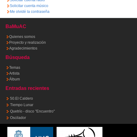
Solicitar cuenta radio
Solicitar cuenta músico
Me olvidé la contraseña
BaMuAC
Quienes somos
Proyecto y realización
Agradecimientos
Búsqueda
Temas
Artista
Álbum
Entradas recientes
50.El Caldero
Tiempo Lunar
Quetrío - disco "Encuentro"
Oscilador