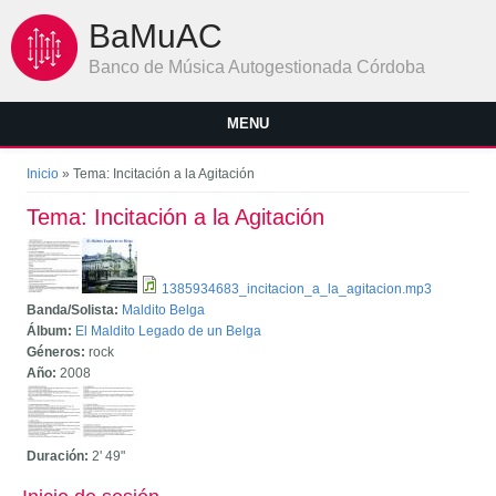
Pasar al contenido principal
BaMuAC
Banco de Música Autogestionada Córdoba
MENU
Se encuentra usted aquí
Inicio
» Tema: Incitación a la Agitación
Tema: Incitación a la Agitación
1385934683_incitacion_a_la_agitacion.mp3
Banda/Solista:
Maldito Belga
Álbum:
El Maldito Legado de un Belga
Géneros:
rock
Año:
2008
Duración:
2'
49"