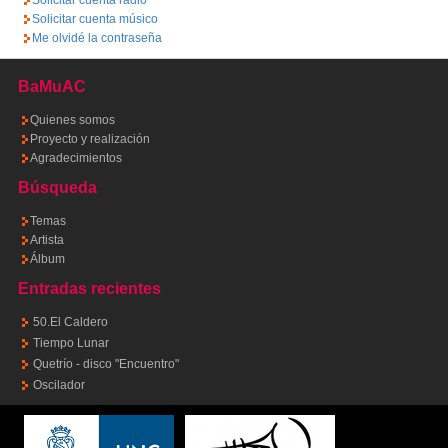
Solicitar cuenta radio
Solicitar cuenta músico
Me olvidé la contraseña
BaMuAC
Quienes somos
Proyecto y realización
Agradecimientos
Búsqueda
Temas
Artista
Álbum
Entradas recientes
50.El Caldero
Tiempo Lunar
Quetrío - disco "Encuentro"
Oscilador