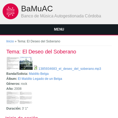
Pasar al contenido principal
BaMuAC
Banco de Música Autogestionada Córdoba
MENU
Se encuentra usted aquí
Inicio
» Tema: El Deseo del Soberano
Tema: El Deseo del Soberano
1385934683_el_deseo_del_soberano.mp3
Banda/Solista:
Maldito Belga
Álbum:
El Maldito Legado de un Belga
Géneros:
rock
Año:
2008
Duración:
3'
1"