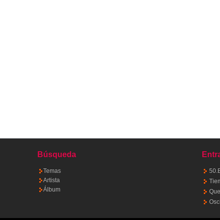
Búsqueda
Entr
Temas
50.
Artista
Tie
Álbum
Quet
Osc