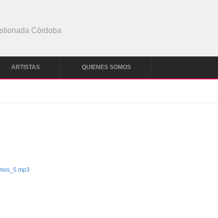
stionada Córdoba
ARTISTAS
QUIENES SOMOS
omos_5.mp3