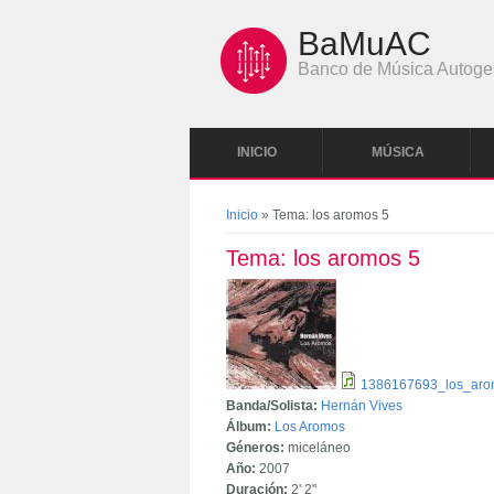
Pasar al contenido principal
BaMuAC
Banco de Música Autoge
INICIO
MÚSICA
Se encuentra usted aquí
Inicio
» Tema: los aromos 5
Tema: los aromos 5
1386167693_los_ar
Banda/Solista:
Hernán Vives
Álbum:
Los Aromos
Géneros:
miceláneo
Año:
2007
Duración:
2'
2"