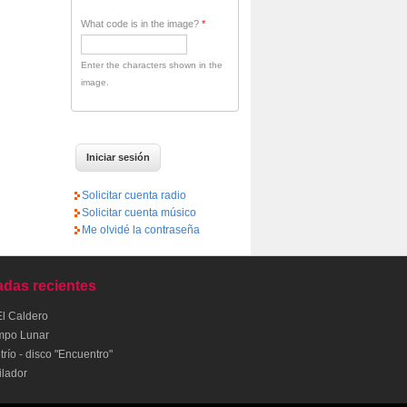
What code is in the image?
*
Enter the characters shown in the
image.
Solicitar cuenta radio
Solicitar cuenta músico
Me olvidé la contraseña
adas recientes
El Caldero
mpo Lunar
río - disco "Encuentro"
ilador