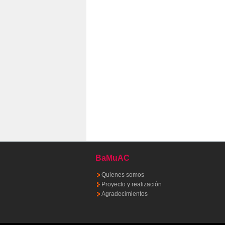
BaMuAC
Quienes somos
Proyecto y realización
Agradecimientos