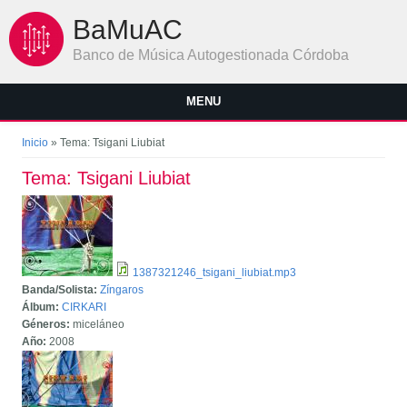
Pasar al contenido principal
BaMuAC
Banco de Música Autogestionada Córdoba
MENU
Se encuentra usted aquí
Inicio
» Tema: Tsigani Liubiat
Tema: Tsigani Liubiat
1387321246_tsigani_liubiat.mp3
Banda/Solista:
Zíngaros
Álbum:
CIRKARI
Géneros:
miceláneo
Año:
2008