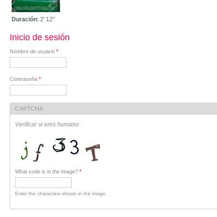
Duración:
2'
12"
Inicio de sesión
Nombre de usuario
*
Contraseña
*
CAPTCHA
Verificar si eres humano
What code is in the image?
*
Enter the characters shown in the image.