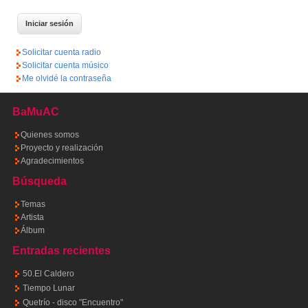
Solicitar cuenta radio
Solicitar cuenta músico
Me olvidé la contraseña
BaMuAC
Quienes somos
Proyecto y realización
Agradecimientos
Búsqueda
Temas
Artista
Álbum
Entradas recientes
50.El Caldero
Tiempo Lunar
Quetrío - disco "Encuentro"