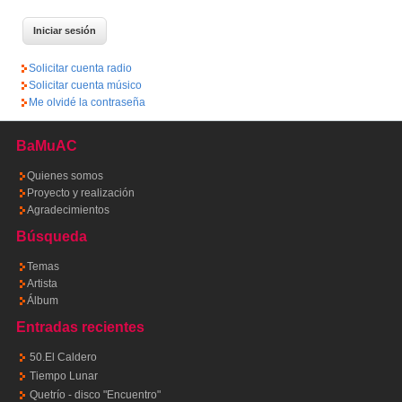
Solicitar cuenta radio
Solicitar cuenta músico
Me olvidé la contraseña
BaMuAC
Quienes somos
Proyecto y realización
Agradecimientos
Búsqueda
Temas
Artista
Álbum
Entradas recientes
50.El Caldero
Tiempo Lunar
Quetrío - disco "Encuentro"