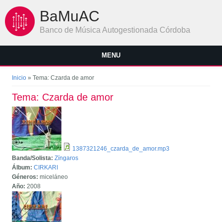
Pasar al contenido principal
BaMuAC
Banco de Música Autogestionada Córdoba
MENU
Se encuentra usted aquí
Inicio
» Tema: Czarda de amor
Tema: Czarda de amor
1387321246_czarda_de_amor.mp3
Banda/Solista:
Zíngaros
Álbum:
CIRKARI
Géneros:
miceláneo
Año:
2008