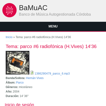
Pasar al contenido principal
BaMuAC
Banco de Música Autogestionada Córdoba
MENU
Se encuentra usted aquí
Inicio
» Tema: parco #6 radiofónica (H.Vives) 14'36
Tema: parco #6 radiofónica (H.Vives) 14'36
1386290479_parco_6.mp3
Banda/Solista:
Hernán Vives
Álbum:
Parco
Géneros:
miceláneo
Año:
2004
Duración:
14'
36"
Inicio de sesión