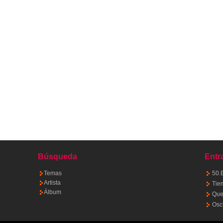
Búsqueda
Entr
Temas
50.
Artista
Tie
Álbum
Quet
Osc