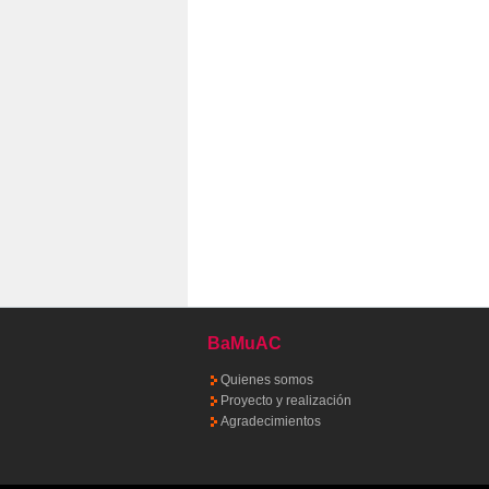
BaMuAC
Quienes somos
Proyecto y realización
Agradecimientos