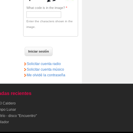
What code is in the image?
*
Enter the characters shown in the
image.
Solicitar cuenta radio
Solicitar cuenta músico
Me olvidé la contraseña
adas recientes
El Caldero
mpo Lunar
río - disco "Encuentro"
ilador