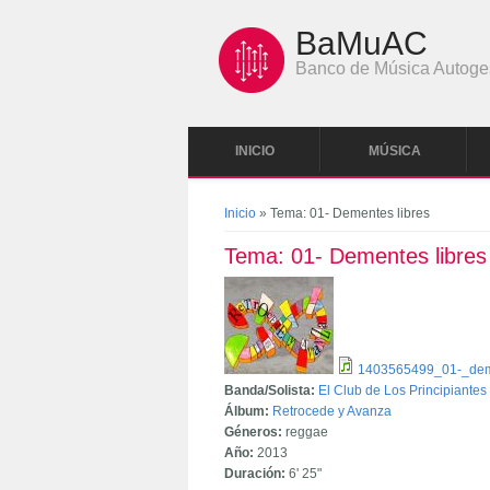
Pasar al contenido principal
BaMuAC
Banco de Música Autoge
INICIO
MÚSICA
Se encuentra usted aquí
Inicio
» Tema: 01- Dementes libres
Tema: 01- Dementes libres
1403565499_01-_dem
Banda/Solista:
El Club de Los Principiantes
Álbum:
Retrocede y Avanza
Géneros:
reggae
Año:
2013
Duración:
6'
25"