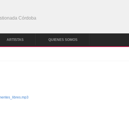
stionada Córdoba
ARTISTAS
QUIENES SOMOS
entes_libres.mp3