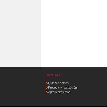
BaMuAC
Quienes somos
Proyecto y realización
Agradecimientos