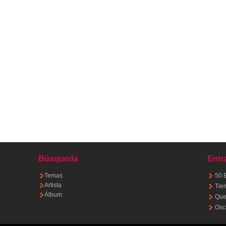
Búsqueda
Entr
Temas
50.
Artista
Tie
Álbum
Quet
Osc