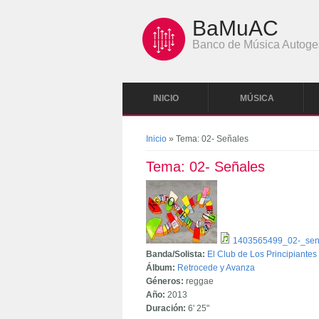
Pasar al contenido principal
BaMuAC
Banco de Música Autoge
INICIO
MÚSICA
Se encuentra usted aquí
Inicio
» Tema: 02- Señales
Tema: 02- Señales
1403565499_02-_sen
Banda/Solista:
El Club de Los Principiantes
Álbum:
Retrocede y Avanza
Géneros:
reggae
Año:
2013
Duración:
6'
25"