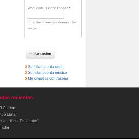
What code is in the image?
*
Enter the characters shown in the
image.
Solicitar cuenta radio
Solicitar cuenta músico
Me olvidé la contraseña
adas recientes
El Caldero
mpo Lunar
río - disco "Encuentro"
ilador