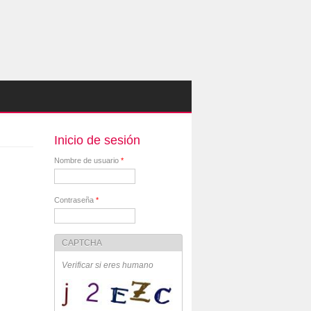
Inicio de sesión
Nombre de usuario
*
Contraseña
*
CAPTCHA
Verificar si eres humano