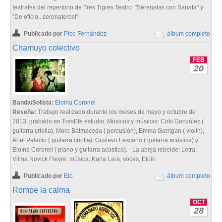
teatrales del repertorio de Tres Tigres Teatro: "Serenatas con Sanata" y
"De oficio...serenateros!"
Publicado por
Pico Fernández
álbum completo
Chamuyo colectivo
FEB
20
Banda/Solista:
Eloína Coronel
Reseña:
Trabajo realizado durante los meses de mayo y octubre de
2013, grabado en TresEfe estudio. Músicos y músicas: Coki González (
guitarra criolla), Moro Balmaceda ( percusión), Emma Garrigan ( violín),
Ariel Palacio ( guitarra criolla), Gustavo Lescano ( guitarra acústica) y
Eloína Coronel ( piano y guitarra acústica). - La abeja rebelde: Letra,
Vilma Novick Freyre; música, Karla Lara, voces, Eloín
Publicado por
Elo
álbum completo
Rompe la calma
OCT
28