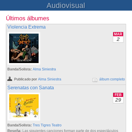
Audiovisual
Últimos álbumes
Violencia Extrema
MAR
2
Banda/Solista:
Alma Siniestra
Publicado por
Alma Siniestra
álbum completo
Serenatas con Sanata
FEB
29
Banda/Solista:
Tres Tigres Teatro
Reseña:
Las siguientes canciones forman parte de dos espectáculos