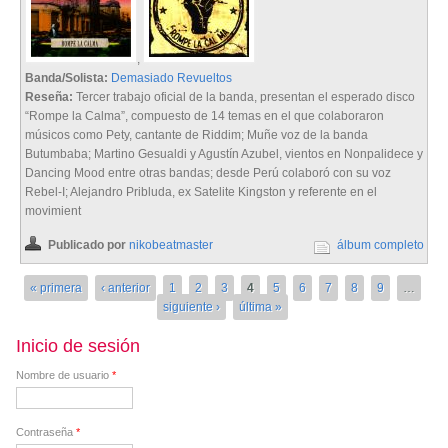
,
Banda/Solista:
Demasiado Revueltos
Reseña:
Tercer trabajo oficial de la banda, presentan el esperado disco
“Rompe la Calma”, compuesto de 14 temas en el que colaboraron
músicos como Pety, cantante de Riddim; Muñe voz de la banda
Butumbaba; Martino Gesualdi y Agustín Azubel, vientos en Nonpalidece y
Dancing Mood entre otras bandas; desde Perú colaboró con su voz
Rebel-I; Alejandro Pribluda, ex Satelite Kingston y referente en el
movimient
Publicado por
nikobeatmaster
álbum completo
Páginas
« primera
‹ anterior
1
2
3
4
5
6
7
8
9
…
siguiente ›
última »
Inicio de sesión
Nombre de usuario
*
Contraseña
*