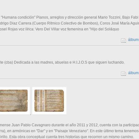
"Humana condición" Pianos, arreglos y dirección general Mario Tozzini, Bajo Fabi 
odrigo Diaz Carrera (Cuerpo Ritmico Colectivo de Bombos), Coros José María Aguir
Rosel Rojas voz lírica: Vero Del Villar voz femenina en "Hijo del Sol&quo
álbum
e (cba) Dedicada a las madres, abuelas e H.I.J.O.S que siguen luchando.
álbum
,
anense Juan Pablo Cavagnaro durante el año 2011 y 2012, cuenta con la participa
erra), en armónicas en "Dar" y en "Paisaje Veneziano". En este último tema tenem
illo. Esta obra conceptual cuenta tres historias que recorren un mismo camino.