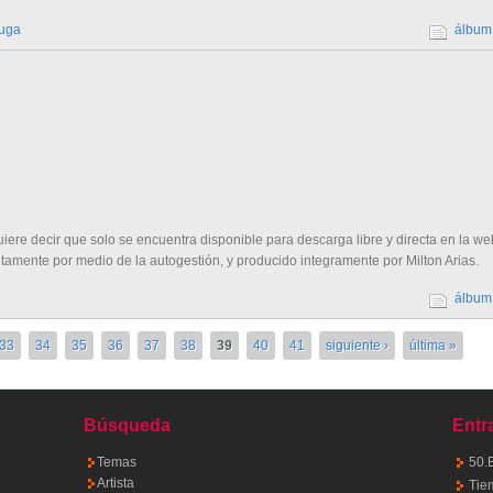
Fuga
álbum
uiere decir que solo se encuentra disponible para descarga libre y directa en la we
tamente por medio de la autogestión, y producido integramente por Milton Arias.
álbum
33
34
35
36
37
38
39
40
41
siguiente ›
última »
Búsqueda
Entr
Temas
50.
Artista
Tie