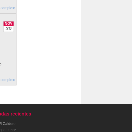
 completo
NOV
30
b:
 completo
adas recientes
El Caldero
mpo Lunar