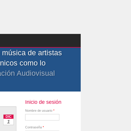
música de artistas
ónicos como lo
ción Audiovisual
Inicio de sesión
Nombre de usuario
*
DIC
1
Contraseña
*