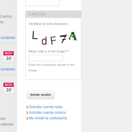
CAPTCHA
Carrizo,
re,
Verificar si eres humano
 completo
What code is in the image?
*
NOV
30
Enter the characters shown in the
 completo
image.
NOV
30
Solicitar cuenta radio
Solicitar cuenta músico
Me olvidé la contraseña
ción
os además