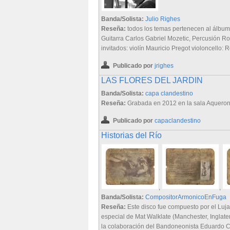
Banda/Solista:
Julio Righes
Reseña:
todos los temas pertenecen al álbum 
Guitarra Carlos Gabriel Mozetic, Percusión R
invitados: violín Mauricio Pregot violoncello: 
Publicado por
jrighes
LAS FLORES DEL JARDIN
Banda/Solista:
capa clandestino
Reseña:
Grabada en 2012 en la sala Aqueront
Publicado por
capaclandestino
Historias del Río
,
,
Banda/Solista:
CompositorArmonicoEnFuga
Reseña:
Este disco fue compuesto por el Luj
especial de Mat Walklate (Manchester, Inglat
la colaboración del Bandoneonista Eduardo Cir