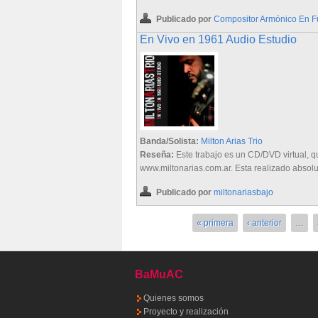
Publicado por
Compositor Armónico En 
En Vivo en 1961 Audio Estudio
Banda/Solista:
Milton Arias Trio
Reseña:
Este trabajo es un CD/DVD virtual, q
www.miltonarias.com.ar. Esta realizado absolu
Publicado por
miltonariasbajo
Páginas
« primera
‹ anterior
…
BaMuAC
Quienes somos
Proyecto y realización