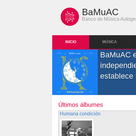
Pasar al contenido principal
BaMuAC
Banco de Música Autoge
INICIO
MÚSICA
BaMuAC es
independie
establece
Últimos álbumes
Humana condición