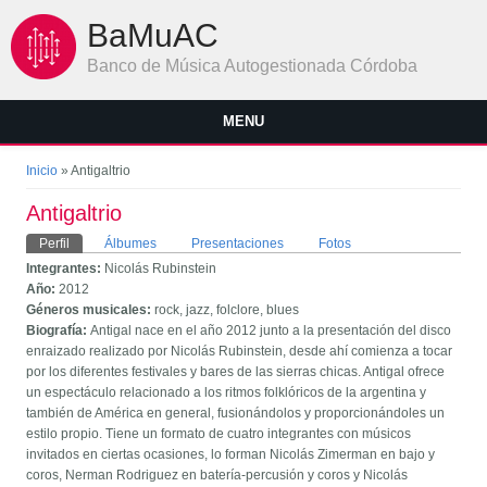
Pasar al contenido principal
BaMuAC
Banco de Música Autogestionada Córdoba
MENU
Se encuentra usted aquí
Inicio
» Antigaltrio
Antigaltrio
Solapas principales
Perfil
(solapa activa)
Álbumes
Presentaciones
Fotos
Integrantes:
Nicolás Rubinstein
Año:
2012
Géneros musicales:
rock, jazz, folclore, blues
Biografía:
Antigal nace en el año 2012 junto a la presentación del disco
enraizado realizado por Nicolás Rubinstein, desde ahí comienza a tocar
por los diferentes festivales y bares de las sierras chicas. Antigal ofrece
un espectáculo relacionado a los ritmos folklóricos de la argentina y
también de América en general, fusionándolos y proporcionándoles un
estilo propio. Tiene un formato de cuatro integrantes con músicos
invitados en ciertas ocasiones, lo forman Nicolás Zimerman en bajo y
coros, Nerman Rodriguez en batería-percusión y coros y Nicolás