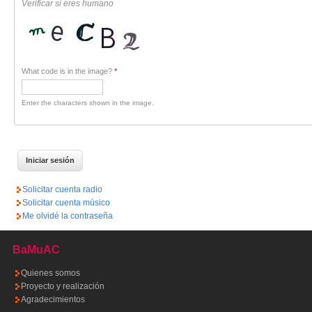
Verificar si eres humano
What code is in the image?
*
Enter the characters shown in the image.
Solicitar cuenta radio
Solicitar cuenta músico
Me olvidé la contraseña
BaMuAC
Quienes somos
Proyecto y realización
Agradecimientos