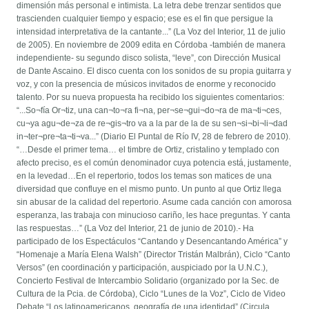
dimensión más personal e intimista. La letra debe trenzar sentidos que
trascienden cualquier tiempo y espacio; ese es el fin que persigue la
intensidad interpretativa de la cantante...” (La Voz del Interior, 11 de julio
de 2005). En noviembre de 2009 edita en Córdoba -también de manera
independiente- su segundo disco solista, “leve”, con Dirección Musical
de Dante Ascaino. El disco cuenta con los sonidos de su propia guitarra y
voz, y con la presencia de músicos invitados de enorme y reconocido
talento. Por su nueva propuesta ha recibido los siguientes comentarios:
“...So¬fía Or¬tiz, una can¬to¬ra fi¬na, per¬se¬gui¬do¬ra de ma¬ti¬ces,
cu¬ya agu¬de¬za de re¬gis¬tro va a la par de la de su sen¬si¬bi¬li¬dad
in¬ter¬pre¬ta¬ti¬va...” (Diario El Puntal de Río IV, 28 de febrero de 2010).
“…Desde el primer tema… el timbre de Ortiz, cristalino y templado con
afecto preciso, es el común denominador cuya potencia está, justamente,
en la levedad…En el repertorio, todos los temas son matices de una
diversidad que confluye en el mismo punto. Un punto al que Ortiz llega
sin abusar de la calidad del repertorio. Asume cada canción con amorosa
esperanza, las trabaja con minucioso cariño, les hace preguntas. Y canta
las respuestas…” (La Voz del Interior, 21 de junio de 2010).- Ha
participado de los Espectáculos “Cantando y Desencantando América” y
“Homenaje a María Elena Walsh” (Director Tristán Malbrán), Ciclo “Canto
Versos” (en coordinación y participación, auspiciado por la U.N.C.),
Concierto Festival de Intercambio Solidario (organizado por la Sec. de
Cultura de la Pcia. de Córdoba), Ciclo “Lunes de la Voz”, Ciclo de Video
Debate “Los latinoamericanos, geografía de una identidad” (Circula