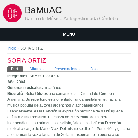
Pasar al contenido principal
BaMuAC
Banco de Música Autogestionada Córdoba
MENU
Se encuentra usted aquí
Inicio
» SOFIA ORTIZ
SOFIA ORTIZ
Solapas principales
Perfil
(solapa activa)
Álbumes
Presentaciones
Fotos
Integrantes:
ANA SOFIA ORTIZ
Año:
2004
Géneros musicales:
miceláneo
Biografía:
Sofía Ortiz es una cantante de la Ciudad de Córdoba,
Argentina. Su repertorio está orientado, fundamentalmente, hacia la
música popular de autores argentinos y latinoamericanos.
Esencialmente, es la Canción la expresión profunda de su búsqueda
artística e interpretativa. En marzo de 2005 edita -de manera
independiente- su primer disco solista, “ala de colibrí” con Dirección
musical a cargo de Mario Díaz. Del mismo se dijo: “... Percusión y guitarra
acompañan la voz aflautada de Sofía, transportando la poesía a su