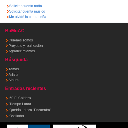
Solicitar cuenta radio
Solicitar cuenta músico
Me olvidé la contraseña
BaMuAC
Quienes somos
Proyecto y realización
Agradecimientos
Búsqueda
Temas
Artista
Álbum
Entradas recientes
50.El Caldero
Tiempo Lunar
Quetrío - disco "Encuentro"
Oscilador