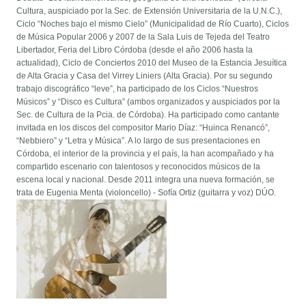
Cultura, auspiciado por la Sec. de Extensión Universitaria de la U.N.C.),
Ciclo “Noches bajo el mismo Cielo” (Municipalidad de Río Cuarto), Ciclos
de Música Popular 2006 y 2007 de la Sala Luis de Tejeda del Teatro
Libertador, Feria del Libro Córdoba (desde el año 2006 hasta la
actualidad), Ciclo de Conciertos 2010 del Museo de la Estancia Jesuítica
de Alta Gracia y Casa del Virrey Liniers (Alta Gracia). Por su segundo
trabajo discográfico “leve”, ha participado de los Ciclos “Nuestros
Músicos” y “Disco es Cultura” (ambos organizados y auspiciados por la
Sec. de Cultura de la Pcia. de Córdoba). Ha participado como cantante
invitada en los discos del compositor Mario Díaz: “Huinca Renancó”,
“Nebbiero” y “Letra y Música”. A lo largo de sus presentaciones en
Córdoba, el interior de la provincia y el país, la han acompañado y ha
compartido escenario con talentosos y reconocidos músicos de la
escena local y nacional. Desde 2011 integra una nueva formación, se
trata de Eugenia Menta (violoncello) - Sofía Ortiz (guitarra y voz) DÚO.