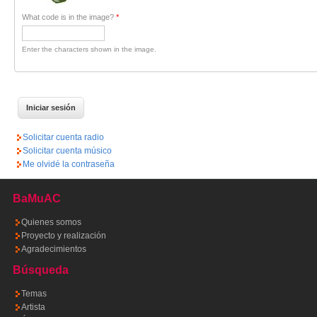
What code is in the image?
*
Enter the characters shown in the image.
Solicitar cuenta radio
Solicitar cuenta músico
Me olvidé la contraseña
BaMuAC
Quienes somos
Proyecto y realización
Agradecimientos
Búsqueda
Temas
Artista