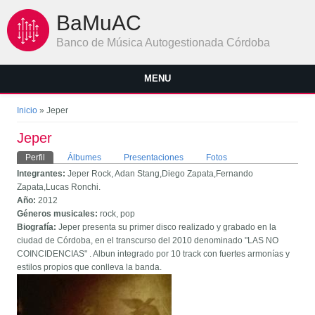
Pasar al contenido principal
BaMuAC
Banco de Música Autogestionada Córdoba
MENU
Se encuentra usted aquí
Inicio
» Jeper
Jeper
Solapas principales
Perfil
(solapa activa)
Álbumes
Presentaciones
Fotos
Integrantes:
Jeper Rock, Adan Stang,Diego Zapata,Fernando
Zapata,Lucas Ronchi.
Año:
2012
Géneros musicales:
rock, pop
Biografía:
Jeper presenta su primer disco realizado y grabado en la
ciudad de Córdoba, en el transcurso del 2010 denominado "LAS NO
COINCIDENCIAS" . Albun integrado por 10 track con fuertes armonías y
estilos propios que conlleva la banda.