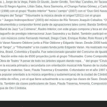
. ), Jorge de la Vega, Pablo Di Giusto, Javier Girotto, Toni Mac´Candles, Ari Tacas
s El Negro Aguirre, Lilián Saba, Nora Sarmoria, el Chango Farias Gómez, y Carlo
¨(1998) con el grupo “Rastro Interior” “fuera i´campo” (2007) con el “Duo Giró Nava
Alegres del Tango” “Tribumadre la música desde el origen”(2011) con el grupo
: “ Juegos Instrospectivos” (2003) del músico de Río Tercero Joaquín Ceballos. “O
strumentista y compositor formó parte de agrupaciones tales como: Banda Sinfóni
 Band de Jazz “La Colmena”, Rastro Interior, con este grupo compone y toca en viv
tiagueño de prestigio internacional Juan Saavedra y su Ballet. También participó 
s con músicos como Fernando Hemadi, Diego Clark, Enrique Roiter, Rolo Rossi y R
ío Varan Navarro Oddone junto a Pilar Oddone y Edgardo Varan. Desde 2008 hast
 del Tango”, y “Tribumadre” a los cuales funda junto Edgardo Varan. Ha realizado 
ina, Brasil, Colombia y España. Fue seleccionado ganador del Concurso de Igual
de Nación entre más de 6500 proyectos junto al grupo Tribumadre. Como Composito
bra de Teatro "A pesar de todo los árboles siguen dando ropa…" del grupo “Cirul
en la escuela primaria y secundaria con orientación musical Arte Nuevo de la ciud
u cargo la materias: Saxo, Flauta Traversa y Ensamble. Cofundador en el año 1997 d
ica popular orientado a la música argentina y sudamericana) de la ciudad de Córdo
amble de niños, y en el que tiene actualmente a su cargo las clases de Saxo. Des
ía. También da clases particulares de Saxo, Flauta Traversa, Armonía, Composició
Agua de Oro Córdoba.