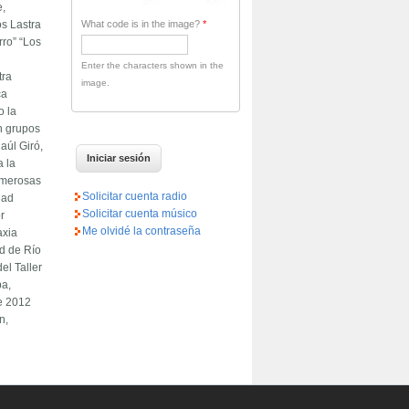
e,
What code is in the image?
*
s Lastra
rro” “Los
Enter the characters shown in the
tra
image.
ca
o la
en grupos
aúl Giró,
a la
numerosas
Solicitar cuenta radio
dad
Solicitar cuenta músico
r
Me olvidé la contraseña
axia
ad de Río
el Taller
ba,
de 2012
n,