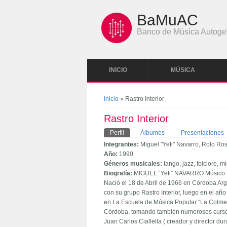
Pasar al contenido principal
BaMuAC
Banco de Música Autoge
INICIO
MÚSICA
Se encuentra usted aquí
Inicio
» Rastro Interior
Rastro Interior
Solapas principales
Perfil
(solapa activa)
Álbumes
Presentaciones
Integrantes:
Miguel "Yeti" Navarro, Rolo Ro
Año:
1990
Géneros musicales:
tango, jazz, folclore, 
Biografía:
MIGUEL “Yeti” NAVARRO Músico In
Nació el 18 de Abril de 1966 en Córdoba Ar
con su grupo Rastro Interior, luego en el a
en La Escuela de Música Popular ¨La Colmen
Córdoba, tomando también numerosos cursos y
Juan Carlos Ciallella ( creador y director 