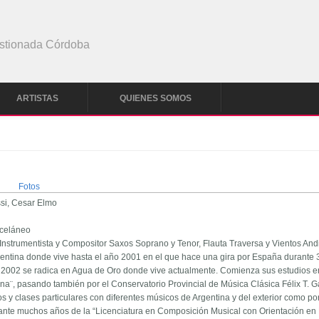
stionada Córdoba
ARTISTAS
QUIENES SOMOS
Fotos
ssi, Cesar Elmo
miceláneo
strumentista y Compositor Saxos Soprano y Tenor, Flauta Traversa y Vientos And
gentina donde vive hasta el año 2001 en el que hace una gira por España durante
ño 2002 se radica en Agua de Oro donde vive actualmente. Comienza sus estudios 
a¨, pasando también por el Conservatorio Provincial de Música Clásica Félix T. 
 clases particulares con diferentes músicos de Argentina y del exterior como por 
durante muchos años de la “Licenciatura en Composición Musical con Orientación en