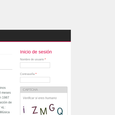
Inicio de sesión
Nombre de usuario
*
Contraseña
*
inos
CAPTCHA
 3 meses
en 1987
Verificar si eres humano
Garzón de
ej.:
 Música