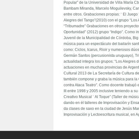
Popular” de la Universidad de Villa María Cba
Bambam Miranda, Marcelo Moguilevsky, Carlo
entre otros. Grabaciones propias: ¨ El Juego 
Alegres del Tango”(2010) con el grupo “Los 
“Tribumadre” Grabaciones en otros proyectos
Oportunidad” (2012) grupo “Indigo”. Como in
Juvenil de la Municipalidad de Córdoba, Big
música para un espectáculo del bailarín san
como: Ciclos, Icarus, Rioir y numerosos dúo
Germán Santos (percusionista uruguayo), Tr
actualidad integra los grupos: “Los Alegres
actuaciones en muchas provincias de Argent
Cultural 2013 de La Secretaría de Cultura 
también compone y graba la música para la O
contra Ataca Teatro”. Como docente trabajó 
III entre 1998 y 2005 inclusive teniendo a s
Creativo Musical ¨ Al Toque” (Taller de mús
dando en él talleres de Improvisación y Ens
da clases de saxo en la ciudad de Jesús Mar
Improvisación y Lectoescritura musical, en 