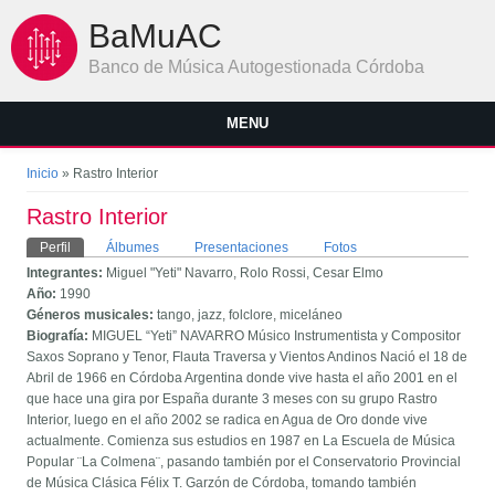
Pasar al contenido principal
BaMuAC
Banco de Música Autogestionada Córdoba
MENU
Se encuentra usted aquí
Inicio
» Rastro Interior
Rastro Interior
Solapas principales
Perfil
(solapa activa)
Álbumes
Presentaciones
Fotos
Integrantes:
Miguel "Yeti" Navarro, Rolo Rossi, Cesar Elmo
Año:
1990
Géneros musicales:
tango, jazz, folclore, miceláneo
Biografía:
MIGUEL “Yeti” NAVARRO Músico Instrumentista y Compositor
Saxos Soprano y Tenor, Flauta Traversa y Vientos Andinos Nació el 18 de
Abril de 1966 en Córdoba Argentina donde vive hasta el año 2001 en el
que hace una gira por España durante 3 meses con su grupo Rastro
Interior, luego en el año 2002 se radica en Agua de Oro donde vive
actualmente. Comienza sus estudios en 1987 en La Escuela de Música
Popular ¨La Colmena¨, pasando también por el Conservatorio Provincial
de Música Clásica Félix T. Garzón de Córdoba, tomando también