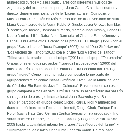
numerosos cursos y clases particulares con diferentes músicos de
Argentina y del exterior como por ej.: Juan Carlos Ciallella ( creador y
director durante muchos años de la “Licenciatura en Composición
Musical con Orientación en Música Popular” de la Universidad de Villa
María Cba. ), Jorge de la Vega, Pablo Di Giusto, Javier Girotto, Toni Mac
´Candles, Ari Tacase, Bambam Miranda, Marcelo Moguilevsky, Carlos El
Negro Aguirre, Lilián Saba, Nora Sarmoria, el Chango Farias Gómez, y
Carlos Lastra entre otros. Grabaciones propias: ¨ El Juego ¨(1998) con el
grupo “Rastro Interior” “fuera i´campo” (2007) con el “Duo Giró Navarro”
“Los Alegres del Tango”(2010) con el grupo “Los Alegres del Tango”
“Tribumadre la música desde el origen”(2011) con el grupo “Tribumadre”
Grabaciones en otros proyectos: “ Juegos Instrospectivos” (2003) del
músico de Río Tercero Joaquín Ceballos. “Otra Oportunidad” (2012)
grupo “Indigo”. Como instrumentista y compositor formó parte de
agrupaciones tales como: Banda Sinfónica Juvenil de la Municipalidad
de Córdoba, Big Band de Jazz “La Colmena”, Rastro Interior, con este
grupo compone y toca en vivo la música para un espectáculo del bailarín
santiagueño de prestigio internacional Juan Saavedra y su Ballet.
También participó en grupos como: Ciclos, Icarus, Rioir y numerosos
dúos con músicos como Fernando Hemadi, Diego Clark, Enrique Roiter,
Rolo Rossi y Raúl Giró, Germán Santos (percusionista uruguayo), Trío
Varan Navarro Oddone junto a Pilar Oddone y Edgardo Varan. Desde
2008 hasta la actualidad integra los grupos: “Los Alegres del Tango”, y
“Tribumadre” a los cuales funda junto Edgardo Varan. Ha realizado