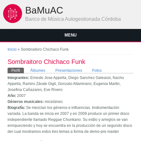
Pasar al contenido principal
BaMuAC
Banco de Música Autogestionada Córdoba
MENU
Se encuentra usted aquí
Inicio
» Sombraitoro Chichaco Funk
Sombraitoro Chichaco Funk
Solapas principales
Perfil
(solapa activa)
Álbumes
Presentaciones
Fotos
Integrantes:
Ernesto Jose Appella, Diego Sanchez Galeassi, Nacho
Appella, Ramiro Zárate Gigli, Gonzalo Altamirano, Eugenia Martin,
Josefina Cañazares, Eve Rivero
Año:
2007
Géneros musicales:
miceláneo
Biografía:
Se mezclan los géneros e influencias. Instrumentación
variada. La banda se inicia en 2007 y en 2009 produce un primer disco
independiente llamado Reggae Chunkano. Su estilo y arreglos se van
enriqueciendo y hoy se encuentra en la producción de un segundo disco
del cual mostramos estos tres temas a forma de demo-pre master