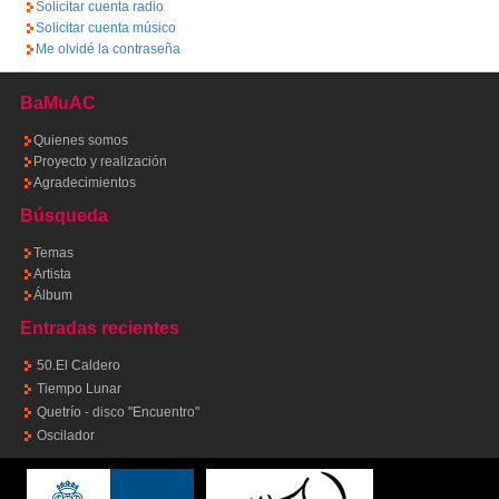
Solicitar cuenta radio
Solicitar cuenta músico
Me olvidé la contraseña
BaMuAC
Quienes somos
Proyecto y realización
Agradecimientos
Búsqueda
Temas
Artista
Álbum
Entradas recientes
50.El Caldero
Tiempo Lunar
Quetrío - disco "Encuentro"
Oscilador