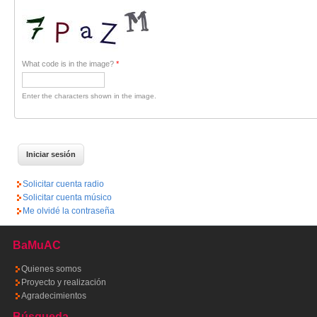
What code is in the image?
*
Enter the characters shown in the image.
Solicitar cuenta radio
Solicitar cuenta músico
Me olvidé la contraseña
BaMuAC
Quienes somos
Proyecto y realización
Agradecimientos
Búsqueda