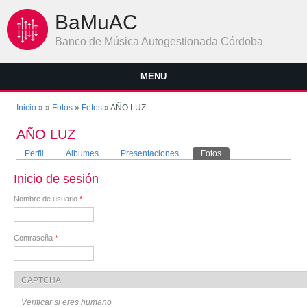
Pasar al contenido principal
BaMuAC
Banco de Música Autogestionada Córdoba
MENU
Se encuentra usted aquí
Inicio
»
»
Fotos
»
Fotos
» AÑO LUZ
AÑO LUZ
Solapas principales
Perfil
Álbumes
Presentaciones
Fotos
(solapa activa)
Inicio de sesión
Nombre de usuario
*
Contraseña
*
CAPTCHA
Verificar si eres humano