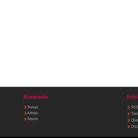
Búsqueda
Entr
Temas
50.
Artista
Tie
Álbum
Quet
Osc