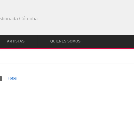
stionada Córdoba
ARTISTAS
QUIENES SOMOS
solapa activa)
Fotos