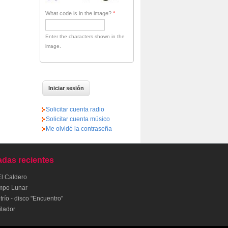
What code is in the image?
*
Enter the characters shown in the
image.
Solicitar cuenta radio
Solicitar cuenta músico
Me olvidé la contraseña
adas recientes
El Caldero
mpo Lunar
río - disco "Encuentro"
ilador