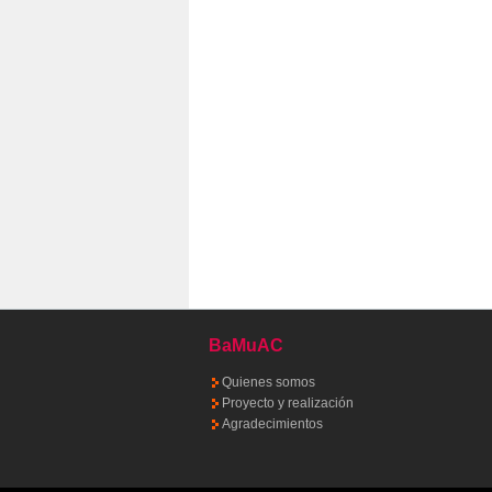
BaMuAC
Quienes somos
Proyecto y realización
Agradecimientos