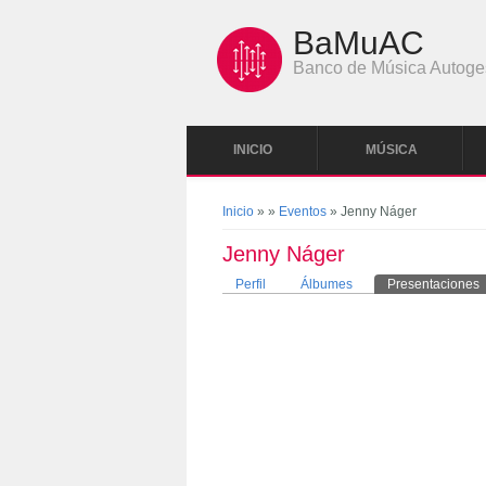
Pasar al contenido principal
BaMuAC
Banco de Música Autoge
INICIO
MÚSICA
Se encuentra usted aquí
Inicio
»
»
Eventos
» Jenny Náger
Jenny Náger
Solapas principales
Perfil
Álbumes
Presentaciones
(