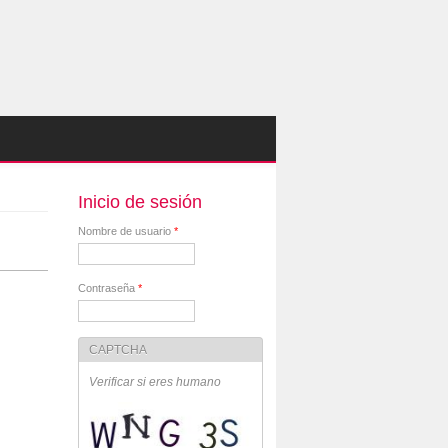
Inicio de sesión
Nombre de usuario
*
Contraseña
*
CAPTCHA
Verificar si eres humano