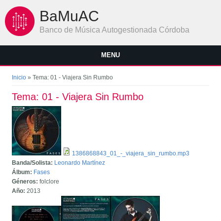
Pasar al contenido principal
BaMuAC
Banco de Música Autogestionada Córdoba
MENU
Se encuentra usted aquí
Inicio
» Tema: 01 - Viajera Sin Rumbo
Tema: 01 - Viajera Sin Rumbo
1386868843_01_-_viajera_sin_rumbo.mp3
Banda/Solista:
Leonardo Martínez
Álbum:
Fases
Géneros:
folclore
Año:
2013