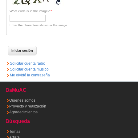
What code is in the image?
*
Enter the characters shown in the image.
Solicitar cuenta radio
Solicitar cuenta músico
Me olvidé la contraseña
BaMuAC
Quienes somos
Proyecto y realización
Agradecimientos
Búsqueda
Temas
Artista