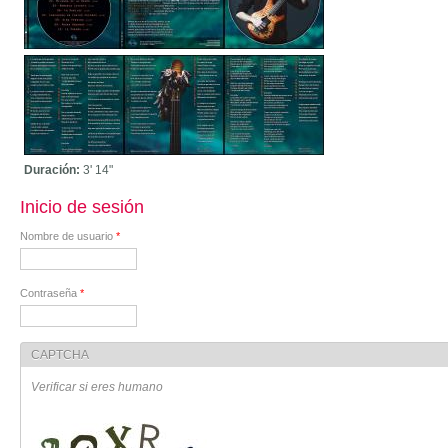
Duración:
3'
14"
Inicio de sesión
Nombre de usuario
*
Contraseña
*
CAPTCHA
Verificar si eres humano