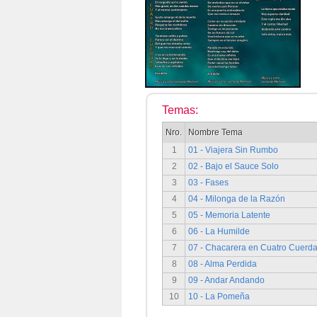
Temas:
Nro.
Nombre Tema
1
01 - Viajera Sin Rumbo
2
02 - Bajo el Sauce Solo
3
03 - Fases
4
04 - Milonga de la Razón
5
05 - Memoria Latente
6
06 - La Humilde
7
07 - Chacarera en Cuatro Cuerd
8
08 - Alma Perdida
9
09 - Andar Andando
10
10 - La Pomeña