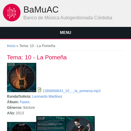
Pasar al contenido principal
BaMuAC
Banco de Música Autogestionada Córdoba
MENU
Se encuentra usted aquí
Inicio
» Tema: 10 - La Pomeña
Tema: 10 - La Pomeña
1386868843_10_-_la_pomena.mp3
Banda/Solista:
Leonardo Martínez
Álbum:
Fases
Géneros:
folclore
Año:
2013