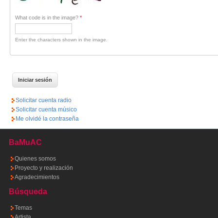
What code is in the image?
*
Enter the characters shown in the image.
Solicitar cuenta radio
Solicitar cuenta músico
Me olvidé la contraseña
BaMuAC
Quienes somos
Proyecto y realización
Agradecimientos
Búsqueda
Temas
Artista