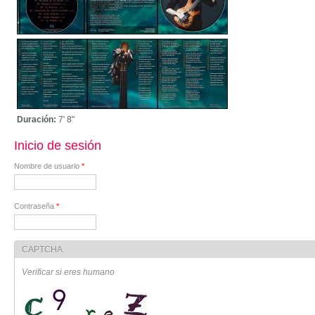
Duración:
7'
8"
Inicio de sesión
Nombre de usuario
*
Contraseña
*
CAPTCHA
Verificar si eres humano